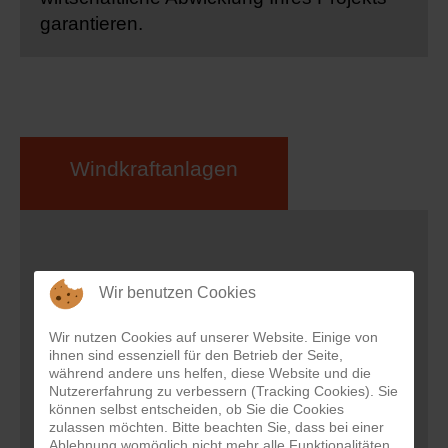
garantieren.
Windkraftanlagen
Wir benutzen Cookies
Wir nutzen Cookies auf unserer Website. Einige von
ihnen sind essenziell für den Betrieb der Seite,
während andere uns helfen, diese Website und die
Nutzererfahrung zu verbessern (Tracking Cookies). Sie
können selbst entscheiden, ob Sie die Cookies
zulassen möchten. Bitte beachten Sie, dass bei einer
Ablehnung womöglich nicht mehr alle Funktionalitäten